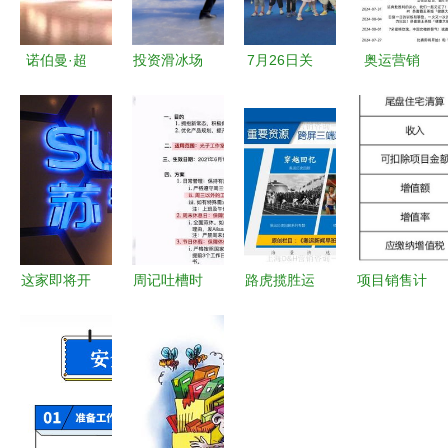
诺伯曼·超
投资滑冰场
7月26日关
奥运营销
越运动会馆
加盟 运动
工事 运动
的“冠军”叙
重庆运动健
项目经营的
项目经营的
事，正在被
身的新标杆
前景与机遇
全新思考与
社媒改写
趋势分析
——运动项
目经营的范
式转移
这家即将开
周记吐槽时
路虎揽胜运
项目销售计
业的店竟泄
间（0809-
动版奥运会
划及清算时
露了内部照
0814） 光
合作营销解
点对土增税
片，看完震
子工作室G
密 戴绘与
税负的影响
惊了——运
造反啊么么
上海DH咨
——基于运
动项目经营
哒，顽皮狗
询的策略之
动项目经营