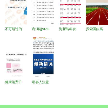
更优惠且更
心全方位解
｜关于经
安全
析与性价比
营，先运动
推荐
起来
不可错过的
利润超96%
海新能科发
探索国内高
良机 抖音
的隐秘密码
布收购报告
尔夫与危险
让我们告别
运动项目经
书摘要，业
运动项目的
犹豫，押注
营的核心逻
务布局向运
商业版图
第三次打抛
辑
动项目经营
从企业大全
营阵地升级
拓展
到本地商户
的重大标志
＋惊险赛事
健康消费升
蕲春人注意
们的倒票神
级新浪潮
多地检出阳
韵／打造高
美妆、食
性，这类食
贵垂类高尔
品、运动、
品暂停销