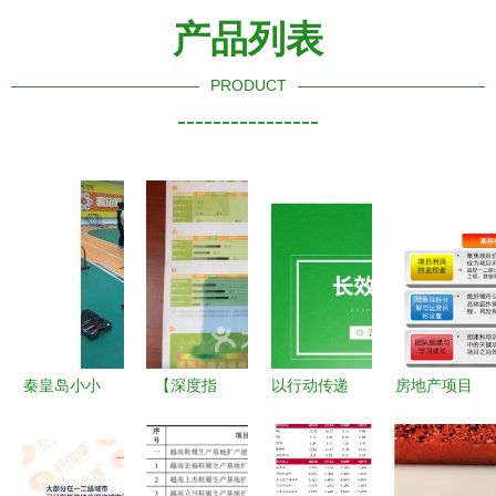
产品列表
PRODUCT
----------------
秦皇岛小小
【深度指
以行动传递
房地产项目
运动馆 定
南】你的健
健康 运动
总经理的运
制儿童高低
身乐园 树
与安利的共
营护城河
杠，让运动
木岭健身中
赢之道
第一阶段篇