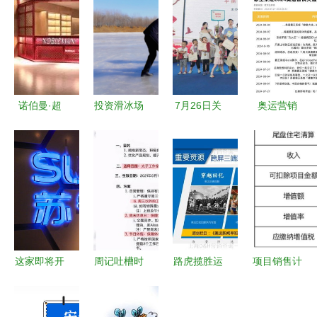
诺伯曼·超
投资滑冰场
7月26日关
奥运营销
越运动会馆
加盟 运动
工事 运动
的“冠军”叙
重庆运动健
项目经营的
项目经营的
事，正在被
身的新标杆
前景与机遇
全新思考与
社媒改写
趋势分析
——运动项
目经营的范
式转移
这家即将开
周记吐槽时
路虎揽胜运
项目销售计
业的店竟泄
间（0809-
动版奥运会
划及清算时
露了内部照
0814） 光
合作营销解
点对土增税