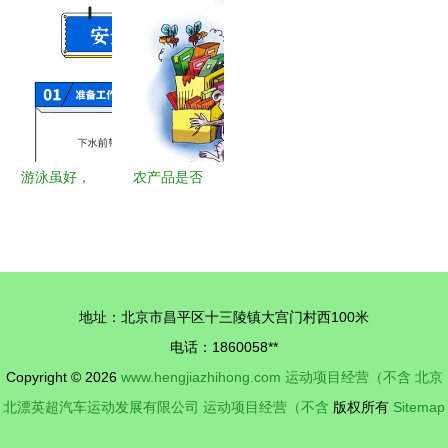
露了内部照
0814） 光
合作营销解
点对土增税
片，看完震
子工作室G
密 戴绘与
税负的影响
惊了——运
造反啊么么
上海DH咨
——基于运
动项目经营
哒，顽皮狗
询的策略之
动项目经营
新玩法揭秘
似乎要把高
道
的视角（不
尔夫造进最
含无关联经
游泳虽好，
农产品是否
新作里耶！
营）
但这些通行
属于食品及
规矩不能不
《食品安全
懂——浅谈
法》的适用
运动项目经
性探讨（附
地址：北京市昌平区十三陵镇大宫门村西100米
营的注意事
运动项目经
电话：1860058**
项
营例外说
Copyright © 2026
www.hengjiazhihong.com
运动项目经营（不含
北京
明）
北漂英超汽车运动发展有限公司
运动项目经营（不含
版权所有
Sitemap