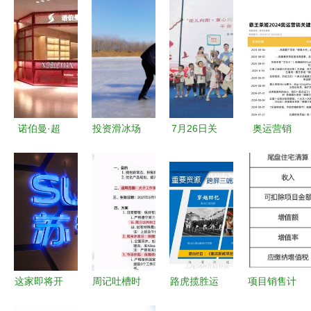
诺伯曼·超
投资滑冰场
7月26日关
奥运营销
越运动会馆
加盟 运动
工事 运动
的“冠军”叙
重庆运动健
项目经营的
项目经营的
事，正在被
身的新标杆
前景与机遇
全新思考与
社媒改写
趋势分析
——运动项
目经营的范
式转移
这家即将开
周记吐槽时
路虎揽胜运
项目销售计
业的店竟泄
间（0809-
动版奥运会
划及清算时